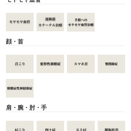
顔・首
肩・腕・肘・手