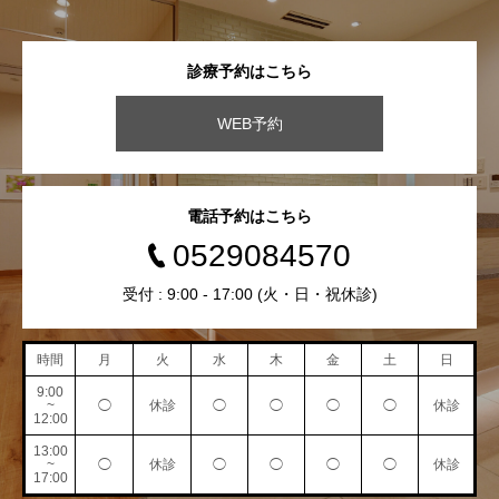
診療予約はこちら
WEB予約
電話予約はこちら
0529084570
受付 : 9:00 - 17:00 (火・日・祝休診)
時間
月
火
水
木
金
土
日
9:00
~
◯
休診
◯
◯
◯
◯
休診
12:00
13:00
~
◯
休診
◯
◯
◯
◯
休診
17:00