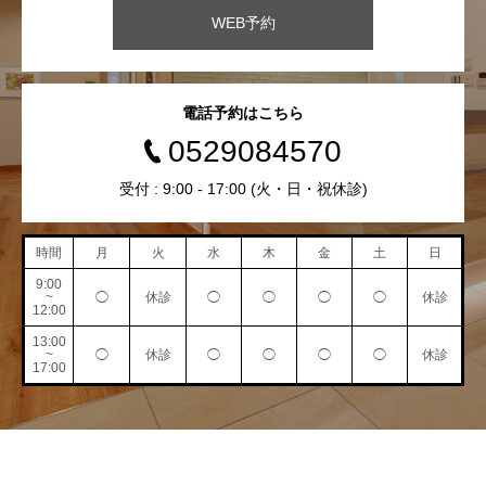
WEB予約
電話予約はこちら
0529084570
受付 : 9:00 - 17:00 (火・日・祝休診)
時間
月
火
水
木
金
土
日
9:00
~
◯
休診
◯
◯
◯
◯
休診
12:00
13:00
~
◯
休診
◯
◯
◯
◯
休診
17:00