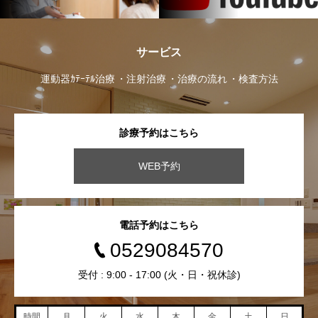
サービス
運動器ｶﾃｰﾃﾙ治療
注射治療
治療の流れ
検査方法
診療予約はこちら
WEB予約
電話予約はこちら
0529084570
受付 : 9:00 - 17:00 (火・日・祝休診)
時間
月
火
水
木
金
土
日