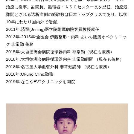
治療に従事。副院長、循環器・ＡＳＯセンター長を歴任。治療最
難関とされる透析症例の経験数は日本トップクラスであり、以後
10年にわたり国内外で活躍。
2011年:済寧(Ji-ning)医学院附属病院客員教授就任
2013年-2015年:全医会 伊藤整形・内科 あいち腰痛オペクリニッ
ク 非常勤 兼務
2015年:大垣徳洲会病院循環器内科 非常勤（現在も兼務）
2018年:大垣徳洲会病院循環器内科 非常勤顧問 （現在も兼務）
2018年:名古屋大学血管外科 非常勤講師 （現在も兼務）
2018年:Okuno Clinic勤務
2019年:なごやEVTクリニックを開院