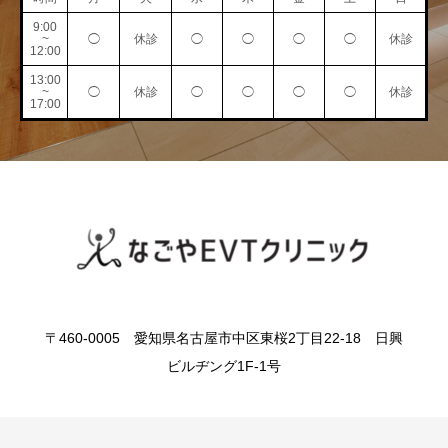
9:00
~
◯
休診
◯
◯
◯
◯
休診
12:00
13:00
~
◯
休診
◯
◯
◯
◯
休診
17:00
〒460-0005 愛知県名古屋市中区東桜2丁目22-18 日興
ビルヂング1F-1号