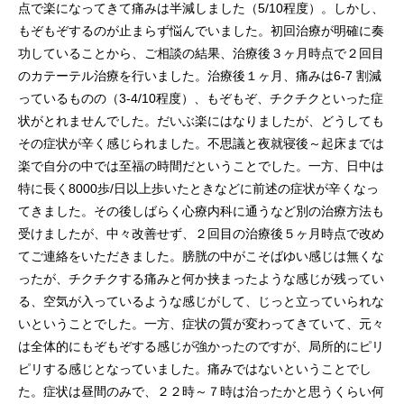
点で楽になってきて痛みは半減しました（5/10程度）。しかし、
もぞもぞするのが止まらず悩んでいました。初回治療が明確に奏
功していることから、ご相談の結果、治療後３ヶ月時点で２回目
のカテーテル治療を行いました。治療後１ヶ月、痛みは6-7 割減
っているものの（3-4/10程度）、もぞもぞ、チクチクといった症
状がとれませんでした。だいぶ楽にはなりましたが、どうしても
その症状が辛く感じられました。不思議と夜就寝後～起床までは
楽で自分の中では至福の時間だということでした。一方、日中は
特に長く8000歩/日以上歩いたときなどに前述の症状が辛くなっ
てきました。その後しばらく心療内科に通うなど別の治療方法も
受けましたが、中々改善せず、２回目の治療後５ヶ月時点で改め
てご連絡をいただきました。膀胱の中がこそばゆい感じは無くな
ったが、チクチクする痛みと何か挟まったような感じが残ってい
る、空気が入っているような感じがして、じっと立っていられな
いということでした。一方、症状の質が変わってきていて、元々
は全体的にもぞもぞする感じが強かったのですが、局所的にピリ
ピリする感じとなっていました。痛みではないということでし
た。症状は昼間のみで、２２時～７時は治ったかと思うくらい何