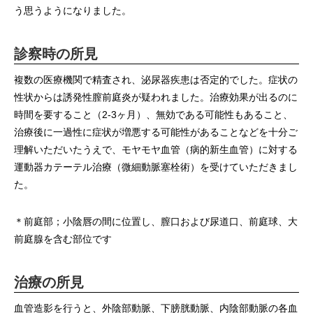
う思うようになりました。
診察時の所見
複数の医療機関で精査され、泌尿器疾患は否定的でした。症状の
性状からは誘発性膣前庭炎が疑われました。治療効果が出るのに
時間を要すること（2-3ヶ月）、無効である可能性もあること、
治療後に一過性に症状が増悪する可能性があることなどを十分ご
理解いただいたうえで、モヤモヤ血管（病的新生血管）に対する
運動器カテーテル治療（微細動脈塞栓術）を受けていただきまし
た。
＊前庭部；小陰唇の間に位置し、膣口および尿道口、前庭球、大
前庭腺を含む部位です
治療の所見
血管造影を行うと、外陰部動脈、下膀胱動脈、内陰部動脈の各血