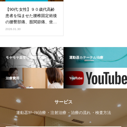
【90代:女性】９０歳代高齢
患者を悩ませた腰椎固定術後
の腰臀部痛、股関節痛、坐骨
神経痛、首肩こりがモヤモヤ
2026.01.30
血管治療で驚くほど早期から
改善した実例（腰椎固定術
後、仙腸関節障害、筋・筋膜
性疼痛症候群、脊柱管狭窄、
モヤモヤ血管について
運動器カテーテル治療
首肩こり）
治療費用
YouTube
サービス
運動器ｶﾃｰﾃﾙ治療
注射治療
治療の流れ
検査方法