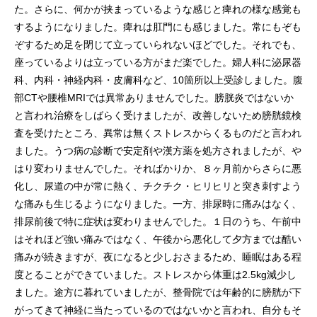
た。さらに、何かが挟まっているような感じと痺れの様な感覚も
するようになりました。痺れは肛門にも感じました。常にもぞも
ぞするため足を閉じて立っていられないほどでした。それでも、
座っているよりは立っている方がまだ楽でした。婦人科に泌尿器
科、内科・神経内科・皮膚科など、10箇所以上受診しました。腹
部CTや腰椎MRIでは異常ありませんでした。膀胱炎ではないか
と言われ治療をしばらく受けましたが、改善しないため膀胱鏡検
査を受けたところ、異常は無くストレスからくるものだと言われ
ました。うつ病の診断で安定剤や漢方薬を処方されましたが、や
はり変わりませんでした。そればかりか、８ヶ月前からさらに悪
化し、尿道の中が常に熱く、チクチク・ヒリヒリと突き刺すよう
な痛みも生じるようになりました。一方、排尿時に痛みはなく、
排尿前後で特に症状は変わりませんでした。１日のうち、午前中
はそれほど強い痛みではなく、午後から悪化して夕方までは酷い
痛みが続きますが、夜になると少しおさまるため、睡眠はある程
度とることができていました。ストレスから体重は2.5kg減少し
ました。途方に暮れていましたが、整骨院では年齢的に膀胱が下
がってきて神経に当たっているのではないかと言われ、自分もそ