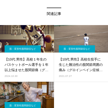
関連記事
股：変形性股関節症など
股：変形性股関節症など
【10代:男性】高校１年生の
【10代:男性】高校生投手に
バスケットボール選手を１年
生じた難治性の股関節周囲の
以上悩ませた股関節痛（グロ
痛み（グロインペイン症候
インペイン症候群；鼠径部通
群、鼠径部痛症候群）
2024.10.30
2021.07.27
症候群）（グロインペイン症
候群、鼠径部通症候群、バス
ケットボール）
股：変形性股関節症など