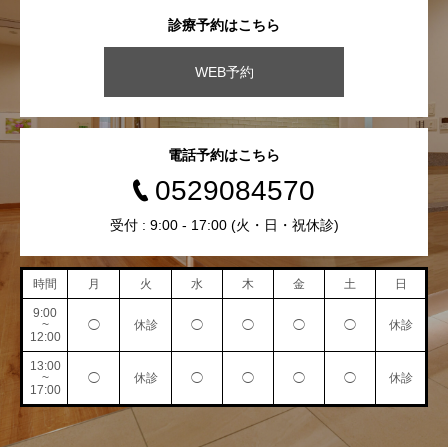
診療予約はこちら
WEB予約
電話予約はこちら
0529084570
受付 : 9:00 - 17:00 (火・日・祝休診)
時間
月
火
水
木
金
土
日
9:00
~
◯
休診
◯
◯
◯
◯
休診
12:00
13:00
~
◯
休診
◯
◯
◯
◯
休診
17:00