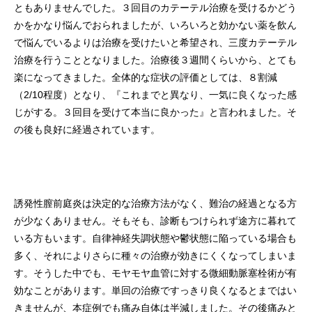
ともありませんでした。３回目のカテーテル治療を受けるかどう
かをかなり悩んでおられましたが、いろいろと効かない薬を飲ん
で悩んでいるよりは治療を受けたいと希望され、三度カテーテル
治療を行うこととなりました。治療後３週間くらいから、とても
楽になってきました。全体的な症状の評価としては、８割減
（2/10程度）となり、『これまでと異なり、一気に良くなった感
じがする。３回目を受けて本当に良かった』と言われました。そ
の後も良好に経過されています。
誘発性膣前庭炎は決定的な治療方法がなく、難治の経過となる方
が少なくありません。そもそも、診断もつけられず途方に暮れて
いる方もいます。自律神経失調状態や鬱状態に陥っている場合も
多く、それによりさらに種々の治療が効きにくくなってしまいま
す。そうした中でも、モヤモヤ血管に対する微細動脈塞栓術が有
効なことがあります。単回の治療ですっきり良くなるとまではい
きませんが、本症例でも痛み自体は半減しました。その後痛みと