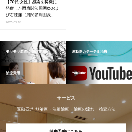
【70代:女性】感染を契機に
発症した両肩関節周囲炎およ
び右膝痛（肩関節周囲炎、腱
板炎、変形性膝関節症）
2025.05.04
モヤモヤ血管について
運動器カテーテル治療
治療費用
YouTube
サービス
運動器ｶﾃｰﾃﾙ治療
注射治療
治療の流れ
検査方法
診療予約はこちら