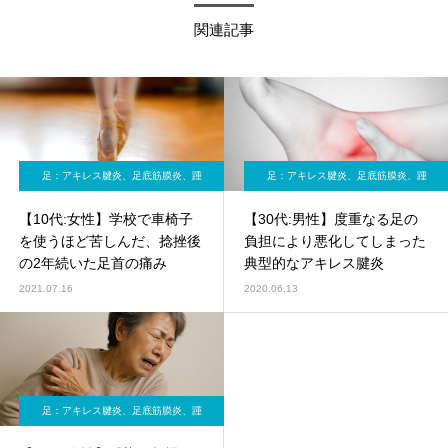
関連記事
足：アキレス腱炎、足底筋膜炎、踵
足：アキレス腱炎、足底筋膜炎、踵
骨棘など
骨棘など
【10代:女性】学校で車椅子
【30代:男性】度重なる足の
を使うほど苦しんだ、捻挫後
負担により悪化してしまった
の2年続いた足首の痛み
典型的なアキレス腱炎
2021.07.16
2020.06.13
足：アキレス腱炎、足底筋膜炎、踵
骨棘など