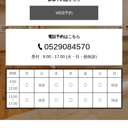
WEB予約
電話予約はこちら
0529084570
受付 : 9:00 - 17:00 (火・日・祝休診)
時間
月
火
水
木
金
土
日
9:00
~
◯
休診
◯
◯
◯
◯
休診
12:00
13:00
~
◯
休診
◯
◯
◯
◯
休診
17:00