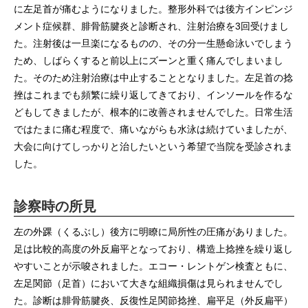
に左足首が痛むようになりました。整形外科では後方インピンジ
メント症候群、腓骨筋腱炎と診断され、注射治療を3回受けまし
た。注射後は一旦楽になるものの、その分一生懸命泳いでしまう
ため、しばらくすると前以上にズーンと重く痛んでしまいまし
た。そのため注射治療は中止することとなりました。左足首の捻
挫はこれまでも頻繁に繰り返してきており、インソールを作るな
どもしてきましたが、根本的に改善されませんでした。日常生活
ではたまに痛む程度で、痛いながらも水泳は続けていましたが、
大会に向けてしっかりと治したいという希望で当院を受診されま
した。
診察時の所見
左の外踝（くるぶし）後方に明瞭に局所性の圧痛がありました。
足は比較的高度の外反扁平となっており、構造上捻挫を繰り返し
やすいことが示唆されました。エコー・レントゲン検査ともに、
左足関節（足首）において大きな組織損傷は見られませんでし
た。診断は腓骨筋腱炎、反復性足関節捻挫、扁平足（外反扁平）