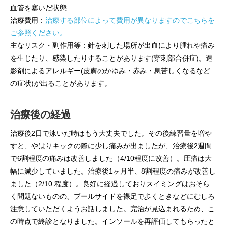
血管を塞いだ状態
治療費用：
治療する部位によって費用が異なりますのでこちらを
ご参照ください。
主なリスク・副作用等：針を刺した場所が出血により腫れや痛み
を生じたり、感染したりすることがあります(穿刺部合併症)。造
影剤によるアレルギー(皮膚のかゆみ・赤み・息苦しくなるなど
の症状)が出ることがあります。
治療後の経過
治療後2日で泳いだ時はもう大丈夫でした。その後練習量を増や
すと、やはりキックの際に少し痛みが出ましたが、治療後2週間
で6割程度の痛みは改善しました（4/10程度に改善）。圧痛は大
幅に減少していました。治療後1ヶ月半、8割程度の痛みが改善し
ました（2/10 程度）。良好に経過しておりスイミングはおそら
く問題ないものの、プールサイドを裸足で歩くときなどにむしろ
注意していただくようお話しました。完治が見込まれるため、こ
の時点で終診となりました。インソールを再評価してもらったと