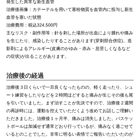
発生した異常な新生血管
治療後画像：カテーテルを用いて塞栓物質を血管内に投与し新生
血管を塞いだ状態
治療費用：税込324,500円
主なリスク・副作用等：針を刺した場所が出血により腫れや痛み
を生じたり、感染したりすることがあります(穿刺部合併症)。造
影剤によるアレルギー(皮膚のかゆみ・赤み・息苦しくなるなど
の症状)が出ることがあります。
治療後の経過
治療後３日くらいで一旦良くなったものの、軽く走ったり、シュ
ート練習をしたりなどを２時間ほどすると痛みが生じその後も尾
を引いていました。まず治すことが先決ですので、治療後２週間
の再診時には、運動を控えていただくよう改めてお話しご理解い
ただきました。治療後１ヶ月半、痛みは消失しました。バスケッ
トボールは加減せず通常どおり行っているが、痛みなく過ごせて
いるとのことでした。非常に明るい表情でご報告いただいたのが