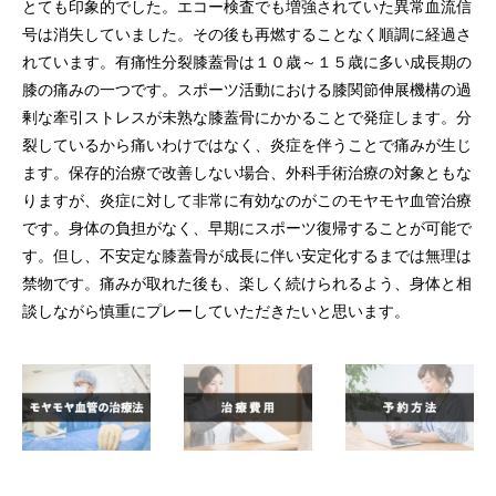
とても印象的でした。エコー検査でも増強されていた異常血流信
号は消失していました。その後も再燃することなく順調に経過さ
れています。有痛性分裂膝蓋骨は１０歳～１５歳に多い成長期の
膝の痛みの一つです。スポーツ活動における膝関節伸展機構の過
剰な牽引ストレスが未熟な膝蓋骨にかかることで発症します。分
裂しているから痛いわけではなく、炎症を伴うことで痛みが生じ
ます。保存的治療で改善しない場合、外科手術治療の対象ともな
りますが、炎症に対して非常に有効なのがこのモヤモヤ血管治療
です。身体の負担がなく、早期にスポーツ復帰することが可能で
す。但し、不安定な膝蓋骨が成長に伴い安定化するまでは無理は
禁物です。痛みが取れた後も、楽しく続けられるよう、身体と相
談しながら慎重にプレーしていただきたいと思います。