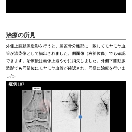
治療の所見
外側上膝動脈造影を行うと、膝蓋骨分離部に一致してモヤモヤ血
管が濃染像として描出されました。側面像（右斜位像）でも確認
できます。治療後は画像上速やかに消失しました。外側下膝動脈
造影でも同部位にモヤモヤ血管が確認され、同様に治療を行いま
した。