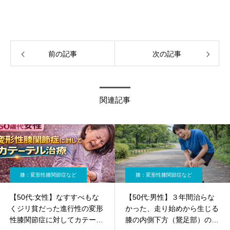
前の記事
次の記事
関連記事
膝：変形性膝関節症など
膝：変形性膝関節症など
【50代:女性】なすすべもな
【50代:男性】３年間治らな
くジリ貧だった進行性の変形
かった、走り始めから生じる
性膝関節症に対してカテーテ
膝の内側下方（鵞足部）の痛