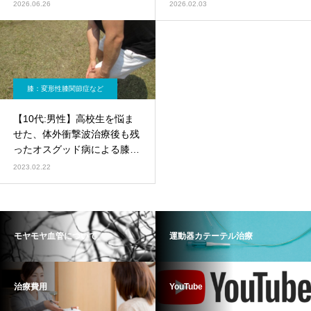
ル治療および肥満治療が奏功
みに対するモヤモヤ血管治療
2026.06.26
2026.02.03
した実例（変形性膝関節症、
（鵞足炎、膝蓋下脂肪体炎、
肥満）
反復性足関節捻挫）
膝：変形性膝関節症など
【10代:男性】高校生を悩ま
せた、体外衝撃波治療後も残
ったオスグッド病による膝の
痛み
2023.02.22
モヤモヤ血管について
運動器カテーテル治療
治療費用
YouTube