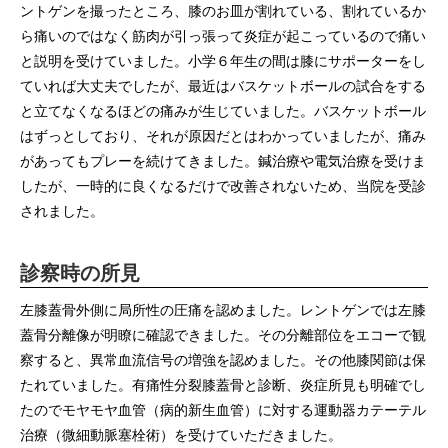
ントゲンを撮ったところ、膝のお皿が割れている、割れているか
ら痛いのではなく筋肉が引っ張って炎症が起こっているので痛い
と説明を受けていました。小学６年生の間は膝にサポーターをし
ていれば大丈夫でしたが、最近はバスケットボールの試合をする
と立てなくなるほどの痛みが生じていました。バスケットボール
はずっとしており、それが原因だとはわかっていましたが、痛み
があってもプレーを続けてきました。鍼治療や電気治療を受けま
したが、一時的に良くなるだけで改善されないため、当院を受診
されました。
診察時の所見
左膝蓋骨外側に局所性の圧痛を認めました。レントゲンでは左膝
蓋骨分離像が明瞭に確認できました。その分離部位をエコーで観
察すると、異常血流信号の増強を認めました。その他膝関節は保
たれていました。有痛性分裂膝蓋骨と診断、炎症所見も明確でし
たのでモヤモヤ血管（病的新生血管）に対する運動器カテーテル
治療（微細動脈塞栓術）を受けていただきました。