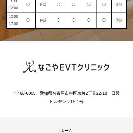
9:00
~
◯
休診
◯
◯
◯
◯
休診
12:00
13:00
~
◯
休診
◯
◯
◯
◯
休診
17:00
〒460-0005 愛知県名古屋市中区東桜2丁目22-18 日興
ビルヂング1F-1号
ホーム