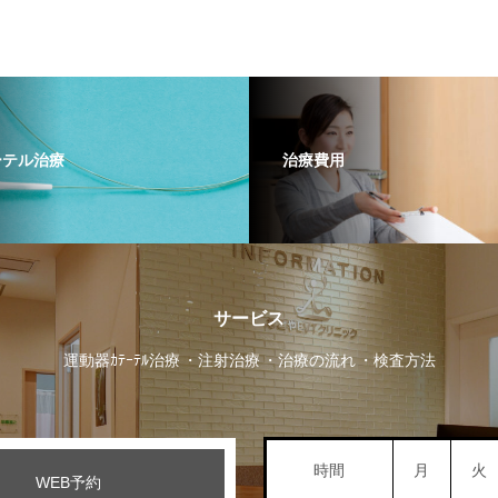
ーテル治療
治療費用
サービス
運動器ｶﾃｰﾃﾙ治療
注射治療
治療の流れ
検査方法
時間
月
火
WEB予約