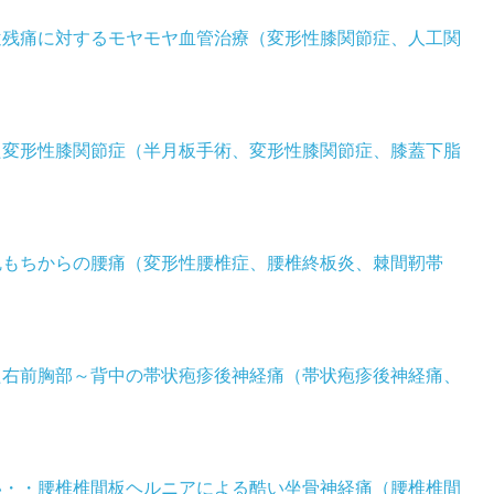
膝遺残痛に対するモヤモヤ血管治療（変形性膝関節症、人工関
した変形性膝関節症（半月板手術、変形性膝関節症、膝蓋下脂
、尻もちからの腰痛（変形性腰椎症、腰椎終板炎、棘間靭帯
れた右前胸部～背中の帯状疱疹後神経痛（帯状疱疹後神経痛、
たい・・腰椎椎間板ヘルニアによる酷い坐骨神経痛（腰椎椎間