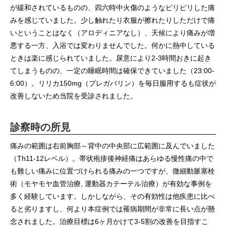
が緩和されているものの、四六時中火傷のようなピリピリした痛
みを感じていました。少し触れたり衣服が擦れたりしただけで痛
いということはなく（アロディニアなし）、天候により痛みが増
悪する一方、入浴では変わりませんでした。何かに熱中している
ときは楽に感じられていました。尿意により2-3時間おきに起き
てしまうものの、一定の睡眠時間は確保できていました（23:00-
6:00）。リリカ150mg（プレガバリン）を毎日服用するも症状が
改善しないため当院を受診されました。
診察時の所見
痛みの範囲は右前胸部～背中の中央部に広範囲に及んでいました
（Th11-12レベル）。帯状疱疹後神経痛はあらゆる慢性痛の中で
も難しい痛みに位置づけられる痛みの一つですが、微細動脈塞栓
術（モヤモヤ血管治療, 運動器カテーテル治療）が有効な事例を
多く経験しています。しかしながら、その有効性は他疾患に比べ
ると劣りますし、何より本症例では罹病期間が非常に長い点が懸
念されました。治療目標は6ヶ月かけて3-5割の改善を目指すこ