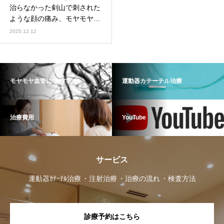
治らなかった剣山で刺された
ような顔の痛み、モヤモヤ血
管治療で劇的に改善した発症
2025.12.12
３ヶ月の帯状疱疹後神経痛
（帯状疱疹後神経痛、顔面の
痛み）
モヤモヤ血管について
運動器カテーテル治療
治療費用
YouTube
サービス
運動器ｶﾃｰﾃﾙ治療
注射治療
治療の流れ
検査方法
診療予約はこちら