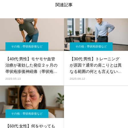
関連記事
その他：帯状疱疹後など
その他：帯状疱疹後など
【40代:男性】モヤモヤ血管
【30代:男性】トレーニング
治療が著効した発症２ヶ月の
が原因？通常の肩こりとは異
帯状疱疹後神経痛（帯状疱疹
なる範囲の何とも言えない背
後神経痛）
部痛（首こり、肩こり、筋・
2025.05.13
2025.08.12
筋膜性疼痛症候群）
その他：帯状疱疹後など
【60代:女性】何をやっても