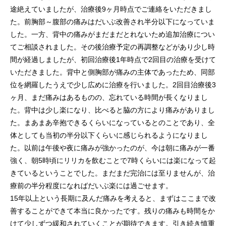
途絶えていましたが、治療後9ヶ月時点でご連絡をいただきまし
た。前胸部～腹部の痛みはだいぶ改善され半分以下になっていま
した。一方、背中の痛みがまだまだとれないため追加治療につい
てご相談されました。その後治療予定の再調整などがあり少し時
間が経過しましたが、初回治療後1年時点で2回目の治療を受けて
いただきました。背中と側胸部が痛みの主体であったため、同部
位を網羅したうえで少し広めに治療を行いました。2回目治療後3
ヶ月、まだ痛みはあるものの、忘れている時間が長くなりまし
た。背中は少し楽になり、比べると脇の方により痛みがありまし
た。まあまあ辛抱できるくらいになっているとのことであり、全
体としても当初の半分以下くらいに感じられるようになりまし
た。以前は午後や夜に痛みが強かったのが、今は朝に痛みが一番
強く、朝5時頃にリリカを飲むことで7時くらいには楽になって起
きているということでした。まだまだ完治には至りませんが、治
療前の半分程度になればだいぶ楽には過ごせます。
15年以上という長期に及んだ痛みを考えると、まずはここまで改
善することができて本当に良かったです。残りの痛みも時間をか
けて少しずつ緩和されていくことが期待できます。引き続き慎重