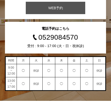
WEB予約
電話予約はこちら
0529084570
受付 : 9:00 - 17:00 (火・日・祝休診)
時間
月
火
水
木
金
土
日
9:00
~
◯
休診
◯
◯
◯
◯
休診
12:00
13:00
~
◯
休診
◯
◯
◯
◯
休診
17:00