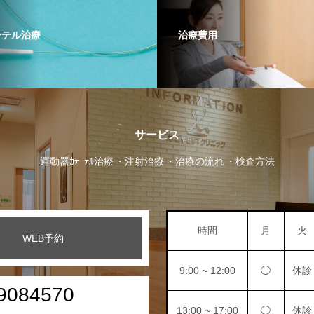
ーテル治療
治療費用
サービス
運動器ｶﾃｰﾃﾙ治療
注射治療
治療の流れ
検査方法
時間
月
火
WEB予約
9:00 ~ 12:00
◯
休診
9084570
13:00 ~ 17:00
◯
休診