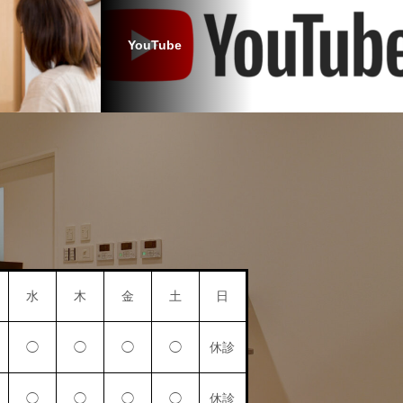
YouTube
水
木
金
土
日
◯
◯
◯
◯
休診
◯
◯
◯
◯
休診