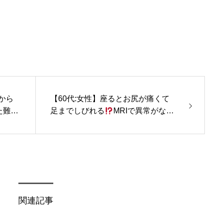
から
【60代:女性】座るとお尻が痛くて
た難治
足までしびれる
MRIで異常がない
のにこんなに苦しいなんて・・坐骨
神経痛を合併した梨状筋症候群の症
例
関連記事