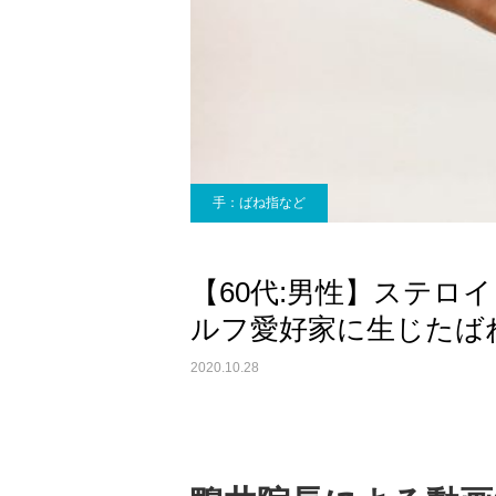
手：ばね指など
【60代:男性】ステロ
ルフ愛好家に生じたば
2020.10.28