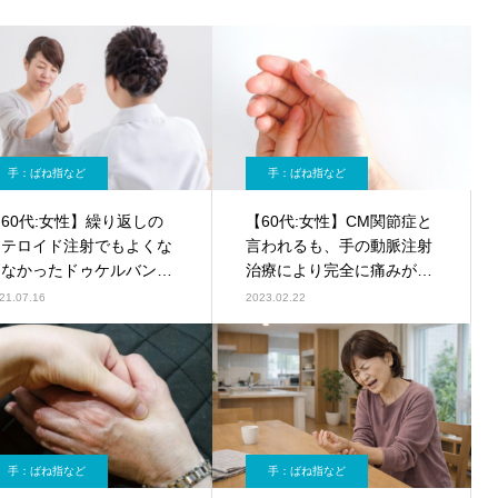
手：ばね指など
手：ばね指など
60代:女性】繰り返しの
【60代:女性】CM関節症と
ステロイド注射でもよくな
言われるも、手の動脈注射
らなかったドゥケルバン腱
治療により完全に痛みが取
鞘炎
れた腱鞘炎の症例
21.07.16
2023.02.22
手：ばね指など
手：ばね指など