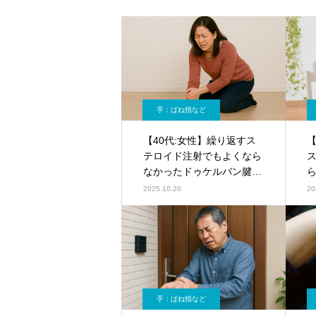
手：ばね指など
【40代:女性】繰り返すス
【
テロイド注射でもよくなら
なかったドゥケルバン腱鞘
炎に対するモヤモヤ血管治
2025.10.20
20
療（ドゥケルバン腱鞘炎、
ドケルバン腱鞘炎、手首親
指側の痛み）
手：ばね指など