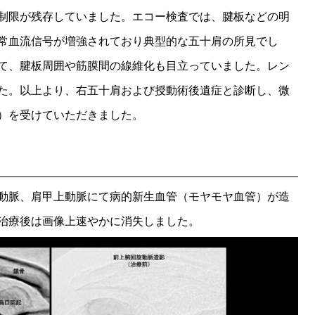
制限が残存していました。エコー検査では、腱板などの明
常血流信号が増強されており典型的な五十肩の所見でし
て、腱板周囲や筋膜間の線維化も目立っていました。レン
た。以上より、右五十肩および授動術後遺症と診断し、微
）を受けていただきました。
動脈、肩甲上動脈にて病的新生血管（モヤモヤ血管）が造
治療後は画像上速やかに消失しました。