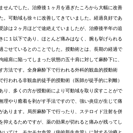
ませんでした。治療後１ヶ月を過ぎたころから大幅に改善
た。可動域も徐々に改善してきていました。経過良好であ
受診は２ヶ月ほどで途絶えていましたが、治療後半年の追
きに１以下であり、ほとんど痛みはなく、腕も挙げられる
過ごせているとのことでした。授動術とは、長期の経過で
拘縮肩に陥ってしまった状態の五十肩に対して麻酔下に、
す方法です。全身麻酔下で行われる外科的観血的授動術
で行われる非観血的徒手的授動術（医師が徒手的に剥離）
あり、多くの方が授動術により可動域を取り戻すことがで
無理やり癒着を剥がす手法ですので、強い炎症が生じて痛
があります。局所麻酔下で行ったり、ステロイド注射を併
を抑えるためですが、薬の効果が切れると痛みが残ってし
おいては、モヤモヤ血管（病的新生血管）に対する治療と