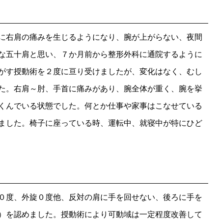
に右肩の痛みを生じるようになり、腕が上がらない、夜間
な五十肩と思い、７か月前から整形外科に通院するように
がす授動術を２度に亘り受けましたが、変化はなく、むし
た。右肩～肘、手首に痛みがあり、腕全体が重く、腕を挙
くんでいる状態でした。何とか仕事や家事はこなせている
ました。椅子に座っている時、運転中、就寝中が特にひど
０度、外旋０度他、反対の肩に手を回せない、後ろに手を
）を認めました。授動術により可動域は一定程度改善して